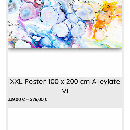
XXL Poster 100 x 200 cm Alleviate
VI
Preisspanne:
119,00
€
–
279,00
€
119,00 €
bis
279,00 €