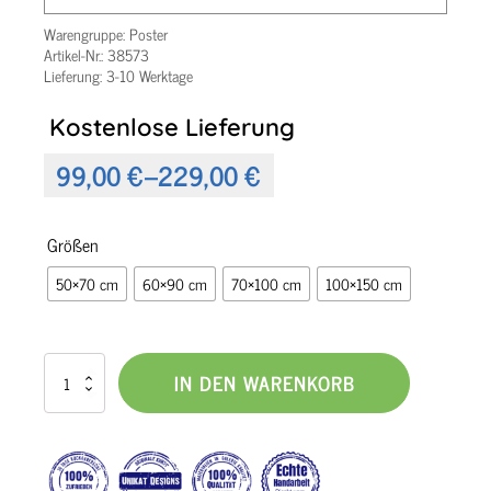
Warengruppe:
Poster
Artikel-Nr.:
38573
Lieferung: 3-10 Werktage
Kostenlose Lieferung
99,00
€
–
229,00
€
Preisspanne:
99,00 €
Größen
bis
50×70 cm
60×90 cm
70×100 cm
100×150 cm
229,00 €
Poster
IN DEN WARENKORB
XXL
bunt
-
Vibrant
Moor
I