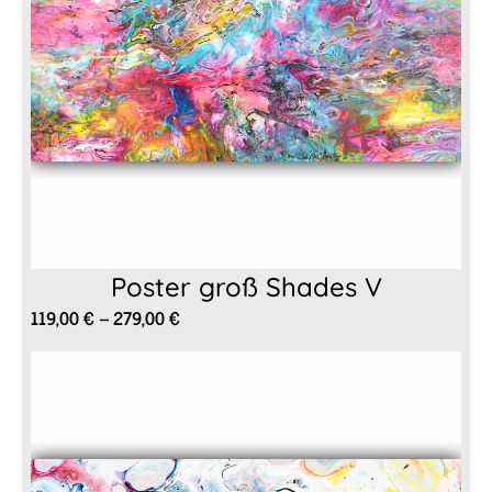
Poster groß Shades V
Preisspanne:
119,00
€
–
279,00
€
119,00 €
bis
279,00 €