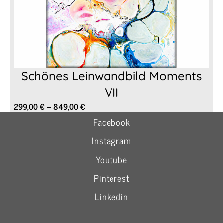
Schönes Leinwandbild Moments
VII
Preisspanne:
299,00
€
–
849,00
€
299,00 €
Facebook
bis
849,00 €
Instagram
Youtube
Pinterest
Linkedin