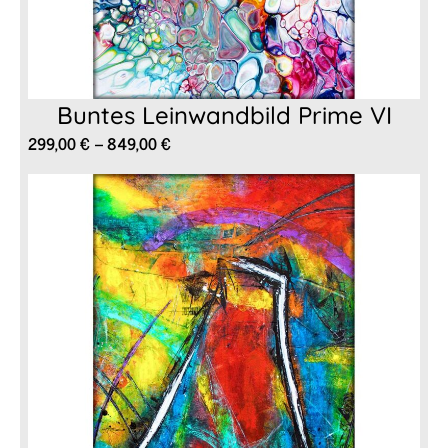
Buntes Leinwandbild Prime VI
Preisspanne:
299,00
€
–
849,00
€
299,00 €
bis
849,00 €