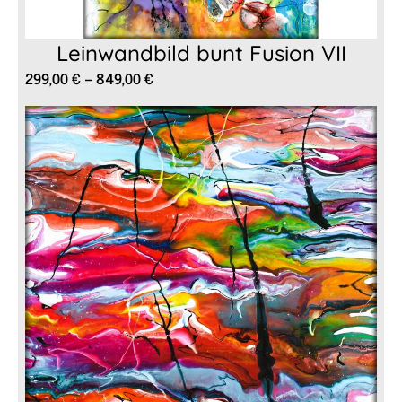
Leinwandbild bunt Fusion VII
Preisspanne:
299,00
€
–
849,00
€
299,00 €
bis
849,00 €