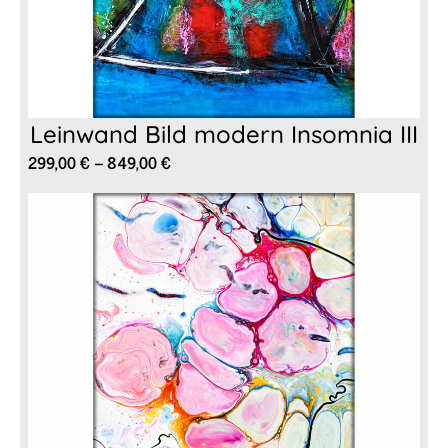
Leinwand Bild modern Insomnia III
Preisspanne:
299,00
€
–
849,00
€
299,00 €
bis
849,00 €