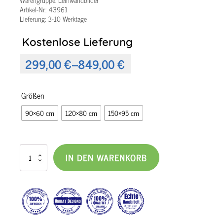
Artikel-Nr.:
43961
Lieferung: 3-10 Werktage
Kostenlose Lieferung
299,00
€
–
849,00
€
Preisspanne:
299,00 €
Größen
bis
90×60 cm
120×80 cm
150×95 cm
849,00 €
Leinwandbild
IN DEN WARENKORB
mit
Farben
Insomnia
IV
Menge