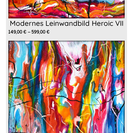
Modernes Leinwandbild Heroic VII
Preisspanne:
149,00
€
–
599,00
€
149,00 €
bis
599,00 €