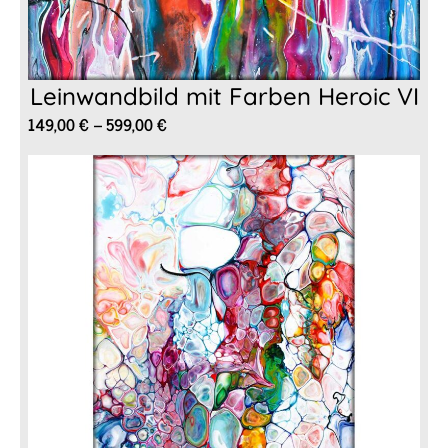
Leinwandbild mit Farben Heroic VI
Preisspanne:
149,00
€
–
599,00
€
149,00 €
bis
599,00 €