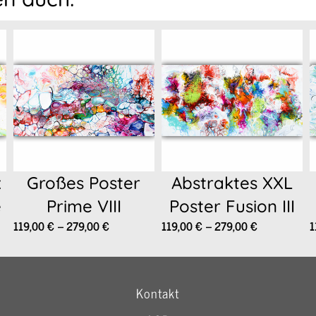
x
Großes Poster
Abstraktes XXL
e
Prime VIII
Poster Fusion III
Preisspanne:
Preisspanne:
119,00
€
–
279,00
€
119,00
€
–
279,00
€
1
119,00 €
119,00 €
nne:
bis
bis
€
279,00 €
279,00 €
Kontakt
€