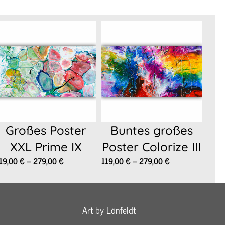
Großes Poster
Buntes großes
XXL Prime IX
Poster Colorize III
Preisspanne:
Preisspanne:
19,00
€
–
279,00
€
119,00
€
–
279,00
€
119,00 €
119,00 €
bis
bis
279,00 €
279,00 €
Art by Lönfeldt