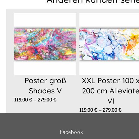
Poster groß
XXL Poster 100 
Shades V
200 cm Alleviat
Preisspanne:
119,00
€
–
279,00
€
VI
119,00 €
Preisspa
119,00
€
–
279,00
€
bis
119,00 
279,00 €
bis
279,00 
Facebook