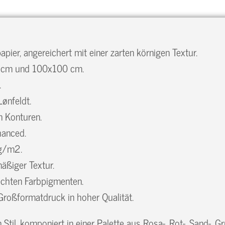
ier, angereichert mit einer zarten körnigen Textur.
 cm und 100x100 cm.
.
ønfeldt.
n Konturen.
hanced.
 g/m2.
äßiger Textur.
 echten Farbpigmenten.
Großformatdruck in hoher Qualität.
Stil, komponiert in einer Palette aus Rosa-, Rot-, Sand-, G