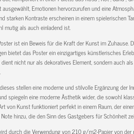
eit ausgewählt, Emotionen hervorzurufen und eine Atmos
nd starken Kontraste erscheinen in einem spielerischen T
l mutig als auch einladend ist.
ster ist ein Beweis für die Kraft der Kunst im Zuhause. 
en bietet das Poster ein einzigartiges künstlerisches Erl
s dient nicht nur als dekoratives Element, sondern auch al
.
dieses stellen eine moderne und stilvolle Ergänzung der In
d spiegeln eine moderne Ästhetik wider, die sowohl kla
 Art von Kunst funktioniert perfekt in einem Raum, der ei
 Note hinzu, die den Sinn des Gastgebers für Schönheit zei
s wird durch die Verwendung von 210 g/m2-Papier von de