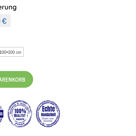
erung
0
€
100×100 cm
WARENKORB