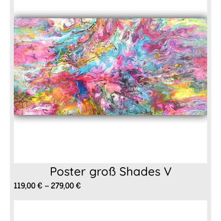
Poster groß Shades V
Preisspanne:
119,00
€
–
279,00
€
119,00 €
bis
279,00 €