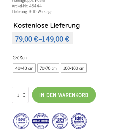
Artikel-Nr.:
45444
Lieferung: 3-10 Werktage
Kostenlose Lieferung
79,00
€
–
149,00
€
Preisspanne:
79,00 €
Größen
bis
40×40 cm
70×70 cm
100×100 cm
149,00 €
Poster
IN DEN WARENKORB
Kunst
abstrakt
Opus
III
Menge