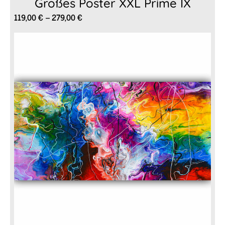
Großes Poster XXL Prime IX
Preisspanne:
119,00
€
–
279,00
€
119,00 €
bis
279,00 €