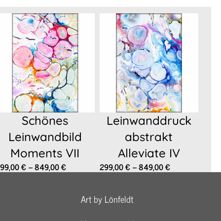
Schönes
Leinwanddruck
Leinwandbild
abstrakt
Moments VII
Alleviate IV
:
Preisspanne:
Preisspanne:
99,00
€
–
849,00
€
299,00
€
–
849,00
€
299,00 €
299,00 €
bis
bis
Art by Lönfeldt
849,00 €
849,00 €