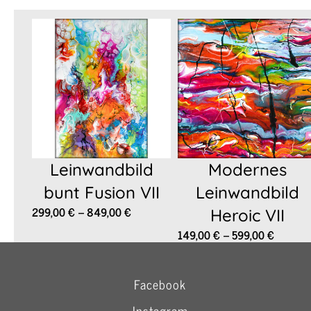
Leinwandbild
Modernes
bunt Fusion VII
Leinwandbild
Preisspanne:
299,00
€
–
849,00
€
Heroic VII
299,00 €
Preissp
149,00
€
–
599,00
€
bis
149,00
849,00 €
bis
599,00
Facebook
Instagram