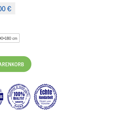
00
€
90×180 cm
WARENKORB