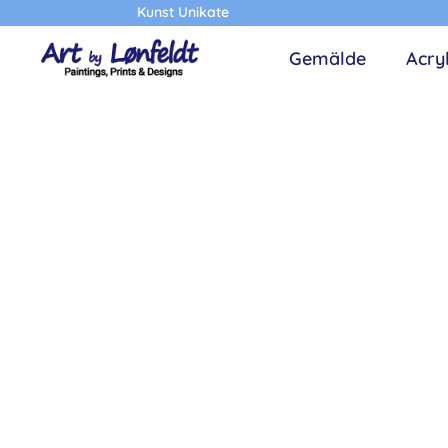
Kunst Unikate
Gemälde
Acry