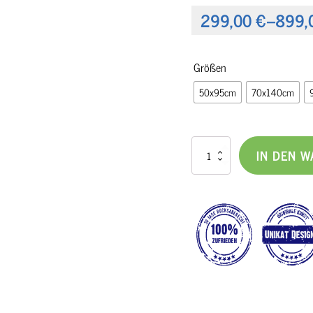
299,00
€
–
899,
Preisspanne:
299,00 €
Größen
bis
50x95cm
70x140cm
899,00 €
Buntes
IN DEN 
Leinwandbild
Prime
III
Menge