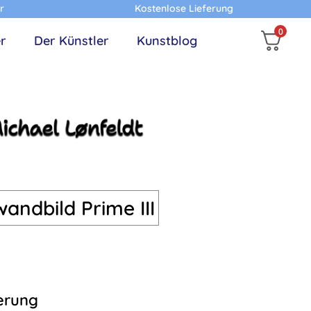
r
Kostenlose Lieferung
0
r
Der Künstler
Kunstblog
andbild Prime III
erung