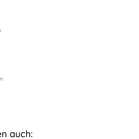
m
cm
n auch: