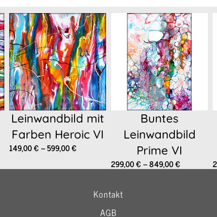
Leinwandbild mit
Buntes
Farben Heroic VI
Leinwandbild
Preisspanne:
149,00
€
–
599,00
€
Prime VI
149,00 €
anne:
Preisspanne
299,00
€
–
849,00
€
2
bis
 €
299,00 €
599,00 €
bis
Kontakt
 €
849,00 €
AGB