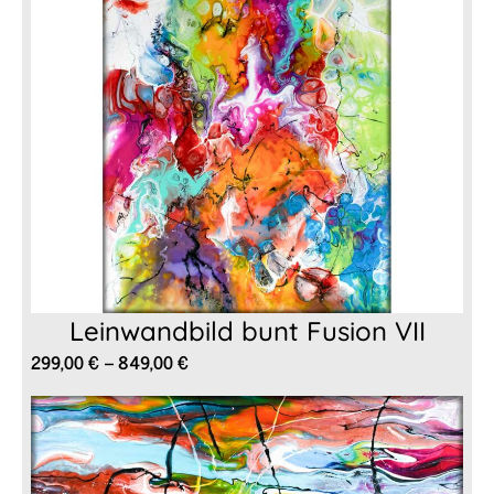
Leinwandbild bunt Fusion VII
Preisspanne:
299,00
€
–
849,00
€
299,00 €
bis
849,00 €