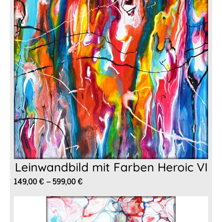
Leinwandbild mit Farben Heroic VI
Preisspanne:
149,00
€
–
599,00
€
149,00 €
bis
599,00 €