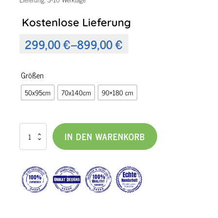
Kostenlose Lieferung
299,00
€
–
899,00
€
Preisspanne:
299,00 €
Größen
bis
50x95cm
70x140cm
90×180 cm
899,00 €
Leinwandbild
IN DEN WARENKORB
-
Altitude
III
Menge