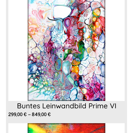
Buntes Leinwandbild Prime VI
Preisspanne:
299,00
€
–
849,00
€
299,00 €
bis