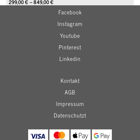
Preisspanne:
299,00
€
–
849,00
€
299,00 €
Facebook
bis
849,00 €
Instagram
Youtube
Pinterest
Linkedin
Kontakt
AGB
Impressum
Datenschutzt