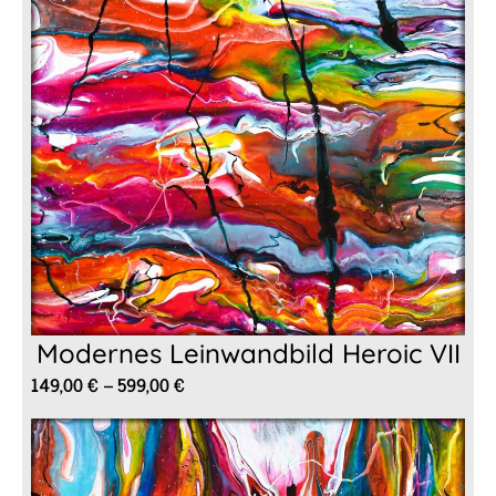
Modernes Leinwandbild Heroic VII
Preisspanne:
149,00
€
–
599,00
€
149,00 €
bis
599,00 €