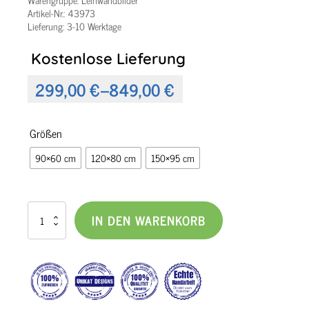
Artikel-Nr.:
43973
Lieferung: 3-10 Werktage
Kostenlose Lieferung
299,00
€
–
849,00
€
Preisspanne:
299,00 €
Größen
bis
90×60 cm
120×80 cm
150×95 cm
849,00 €
Leinwandbild
IN DEN WARENKORB
in
rosa
Farben
Passion
III
Menge