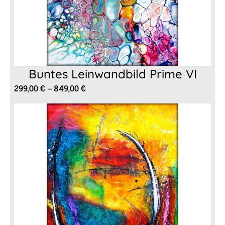
Buntes Leinwandbild Prime VI
Preisspanne:
299,00
€
–
849,00
€
299,00 €
bis
849,00 €