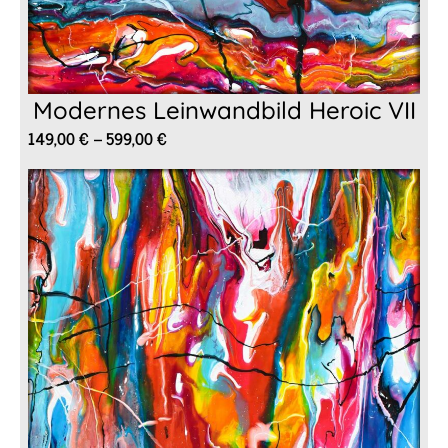
Modernes Leinwandbild Heroic VII
Preisspanne:
149,00
€
–
599,00
€
149,00 €
bis
599,00 €