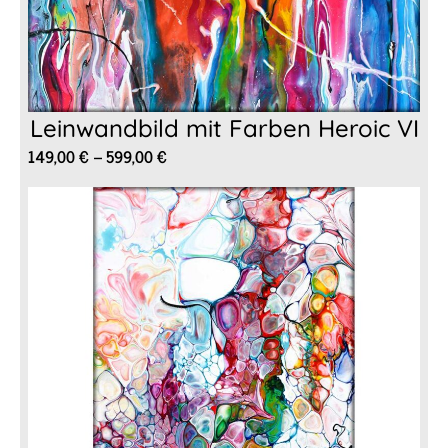
Leinwandbild mit Farben Heroic VI
Preisspanne:
149,00
€
–
599,00
€
149,00 €
bis
599,00 €