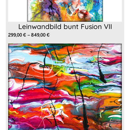
Leinwandbild bunt Fusion VII
Preisspanne:
299,00
€
–
849,00
€
299,00 €
bis
849,00 €