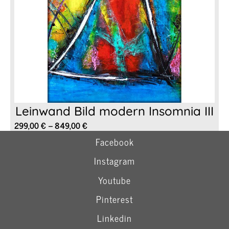
Leinwand Bild modern Insomnia III
Preisspanne:
299,00
€
–
849,00
€
299,00 €
Facebook
bis
849,00 €
Instagram
Youtube
Pinterest
Linkedin