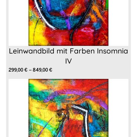
Leinwandbild mit Farben Insomnia
IV
Preisspanne:
299,00
€
–
849,00
€
299,00 €
bis
849,00 €