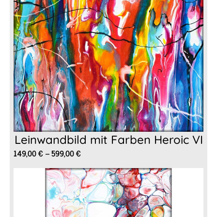
Leinwandbild mit Farben Heroic VI
Preisspanne:
149,00
€
–
599,00
€
149,00 €
bis
599,00 €