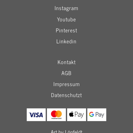
bis
849,00 €
Instagram
Youtube
Pinterest
Linkedin
Kontakt
AGB
Impressum
Datenschutzt
Art by Lönfeldt