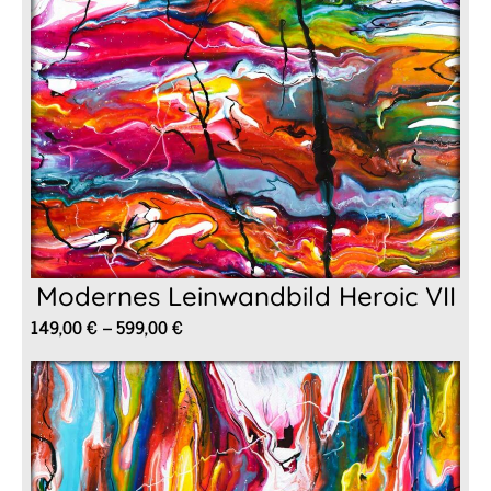
Modernes Leinwandbild Heroic VII
Preisspanne:
149,00
€
–
599,00
€
149,00 €
bis
599,00 €