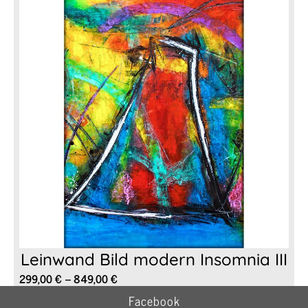
849,00 €
Leinwand Bild modern Insomnia III
Preisspanne:
299,00
€
–
849,00
€
299,00 €
Facebook