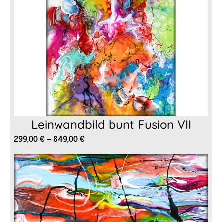
Leinwandbild bunt Fusion VII
Preisspanne:
299,00
€
–
849,00
€
299,00 €
bis
849,00 €