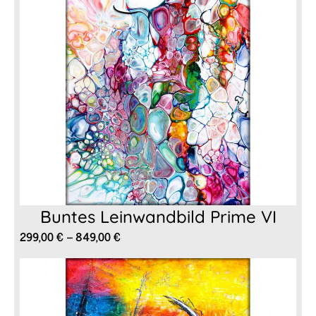
Buntes Leinwandbild Prime VI
Preisspanne:
299,00
€
–
849,00
€
299,00 €
bis
849,00 €