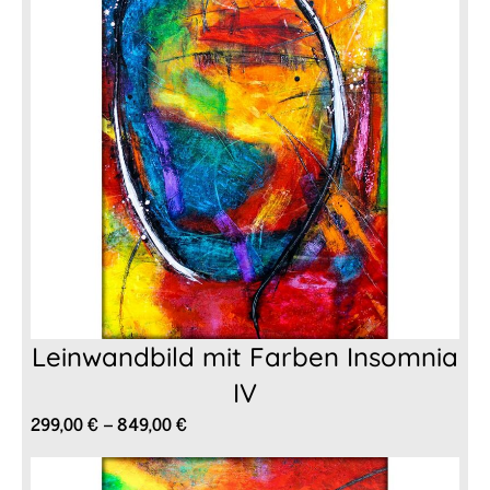
Leinwandbild mit Farben Insomnia
IV
Preisspanne:
299,00
€
–
849,00
€
299,00 €
bis