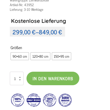
Artikel-Nr.:
43952
Lieferung: 3-10 Werktage
Kostenlose Lieferung
299,00
€
–
849,00
€
Preisspanne:
299,00 €
Größen
bis
90×60 cm
120×80 cm
150×95 cm
849,00 €
Modernes
IN DEN WARENKORB
Leinwandbild
Serenity
II
Menge